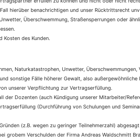
rtragspartner erfüllen zu können und nicht oder nicht rechtz
all hierüber benachrichtigen und unser Rücktrittsrecht unv
r, Unwetter, Überschwemmung, Straßensperrungen oder ähnlic
messen.
nd Kosten des Kunden.
nahmen, Naturkatastrophen, Unwetter, Überschwemmungen, 
nd sonstige Fälle höherer Gewalt, also außergewöhnliche Er
von unserer Verpflichtung zur Vertragserfüllung.
l der Dozenten (auch Kündigung unserer Mitarbeiter/Referen
rtragserfüllung (Durchführung von Schulungen und Seminar
n Gründen (z.B. wegen zu geringer Teilnehmerzahl) abgesagt
 bei grobem Verschulden der Firma Andreas Waldschmitt B